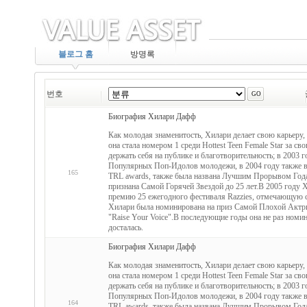
블로그 홈
방명록
번호
Биография Хилари Дафф
Как молодая знаменитость, Хилари делает свою карьеру,
она стала номером 1 среди Hottest Teen Female Star за с
держать себя на публике и благотворительность; в 2003 г
Популярных Поп-Идолов молодежи, в 2004 году также в
165
TRL awards, также была названа Лучшим Прорывом Года 
признана Самой Горячей Звездой до 25 лет.В 2005 году 
премию 25 ежегодного фестиваля Razzies, отмечающую са
Хилари была номинирована на приз Самой Плохой Актрисы
"Raise Your Voice".В последующие годы она не раз номин
досталась.
Биография Хилари Дафф
Как молодая знаменитость, Хилари делает свою карьеру,
она стала номером 1 среди Hottest Teen Female Star за с
держать себя на публике и благотворительность; в 2003 г
Популярных Поп-Идолов молодежи, в 2004 году также в
164
TRL awards, также была названа Лучшим Прорывом Года 