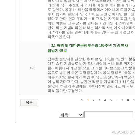
의 마지막 점심 식사는 아주 만족스러웠다. 연인과 함
라스’를 적극 추천한다. 식사를 마친 후 택시를 불러 타
로 향했다. 공항 내 해산물 매장에서 어머니께 드릴 자
후 비행기에 올랐다. 입국 시에도 느낀 것이지만 한국인 
없다고 한다. 현재 우리가 누리고 있는 자유와 독립, 
이번 여행은 그 누군가를 만나는 시간이었다. 2019년이
년이 되는 기념비적인 해라는 역사적 사실이 아니더라도
다. “역사를 잊은 민족에게 미래는 없다”는 말이 결코 
직했으면 한다.
3.1 혁명 및 대한민국정부수립 100주년 기념 역사
탐방기 09
잠수함 전망대를 관람한 후 바로 옆에 있는 “영원의 불꽃”
대전 승전 기념물로 비가 오나 바람이 부나 결코 꺼지는 
콜라이황태자 개선문”으로 그의 블라디보스토크 방문을 
156
음으로 방문한 곳은 혁명광장이다. 공식 명칭은 “극동 
아는 1917년 볼셰비키 혁명 후 적군(공산당측)과 백군
이 승리했다고 한다. 승전한 적군을 기념하기 위해 만
놓았다. 하절기 주말에는 벼룩시장이 열린다고 하나 우
과 비둘기만 구경했다.
1
2
3
4
5
6
7
8
9
목록
POWERED BY