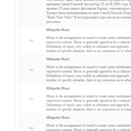
признана Самой Горячей Звездой до 25 лет.В 2005 году 
премию 25 ежегодного фестиваля Razzies, отмечающую са
Хилари была номинирована на приз Самой Плохой Актрисы
"Raise Your Voice".В последующие годы она не раз номин
досталась.
Mikipedia Music
Music is the arrangement of sound to create some combinati
163
expressive content. Music is generally agreed to be a cultural u
Definitions of music vary widely in substance and approach. 
number of specific elements, there is no consensus as to what
Mikipedia Music
Music is the arrangement of sound to create some combinati
162
expressive content. Music is generally agreed to be a cultural u
Definitions of music vary widely in substance and approach. 
number of specific elements, there is no consensus as to what
Mikipedia Music
Music is the arrangement of sound to create some combinati
161
expressive content. Music is generally agreed to be a cultural u
Definitions of music vary widely in substance and approach. 
number of specific elements, there is no consensus as to what
Mikipedia Music
Music is the arrangement of sound to create some combinati
160
expressive content. Music is generally agreed to be a cultural u