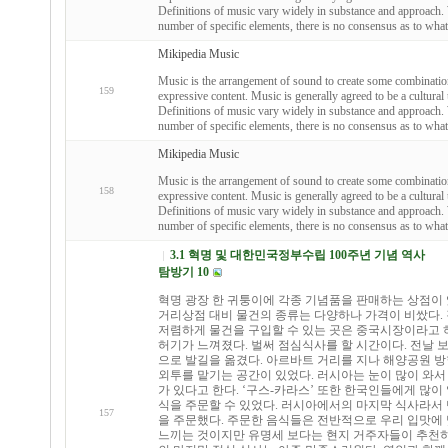
Definitions of music vary widely in substance and approach. 
number of specific elements, there is no consensus as to what
Mikipedia Music
Music is the arrangement of sound to create some combinati
159
expressive content. Music is generally agreed to be a cultural u
Definitions of music vary widely in substance and approach. 
number of specific elements, there is no consensus as to what
Mikipedia Music
Music is the arrangement of sound to create some combinati
158
expressive content. Music is generally agreed to be a cultural u
Definitions of music vary widely in substance and approach. 
number of specific elements, there is no consensus as to what
3.1 혁명 및 대한민국정부수립 100주년 기념 역사
탐방기 10
혁명 광장 한 귀퉁이에 각종 기념품을 판매하는 상점이 
거리상점 대비 물건의 종류는 다양하나 가격이 비쌌다.
저렴하게 물건을 구입할 수 있는 곳은 중국시장이라고 
허기가 느껴졌다. 벌써 점심식사를 할 시간이다. 전날 
으로 발길을 옮겼다. 아르바트 거리를 지나 해양공원 
외투를 맡기는 공간이 있었다. 러시아는 눈이 많이 와
가 있다고 한다. ‘구스-카라스’ 또한 한국인들에게 많
식을 주문할 수 있었다. 러시아에서의 마지막 식사라서
157
을 주문했다. 주문한 음식들은 전반적으로 우리 입맛에 
느끼는 것이지만 유명세 보다는 현지 거주자들이 추천하는